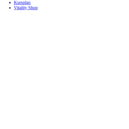
Kursplan
Vitality Shop
Mit der Vitality lounge app immer
informiert